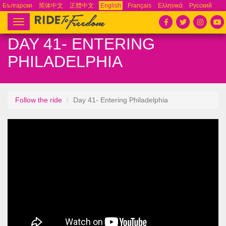
Български
简体中文
正體中文
English
Français
Ελληνικά
Русский
Español
Tiếng Việt
Português
Toggle
navigation
DAY 41- ENTERING
PHILADELPHIA
Follow the ride
Day 41- Entering Philadelphia